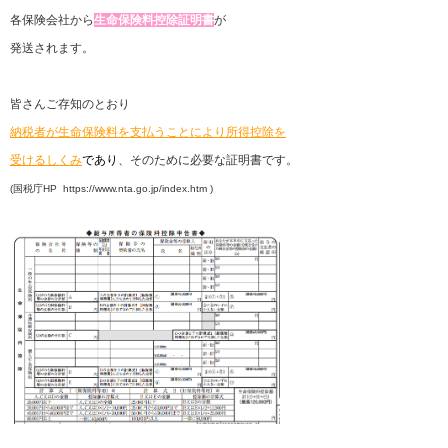
各保険会社から
生命保険料控除証明書
が
発送されます。
皆さんご存知のとおり
納税者が生命保険料を支払うことにより
所得控除を
受けるしくみ
であり
、そのために必要な証明書
です。
(国税庁HP https://www.nta.go.jp/index.htm )