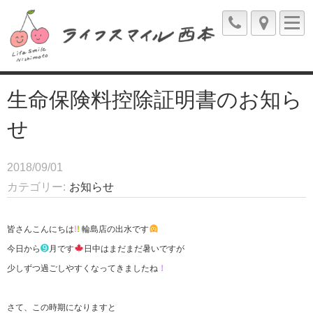
生命保険料控除証明書のお知ら
せ
2018/09/01
カテゴリー
お知らせ
皆さんこんにちは
!
!
輪島店の出水です
➒
今日から
月です
日中はまだまだ暑いですが
少しずつ過ごしやすくなってきましたね
！
さて、この時期になりますと